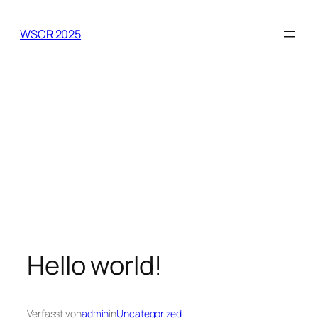
Zum
Inhalt
WSCR 2025
springen
Hello world!
Verfasst von
admin
in
Uncategorized